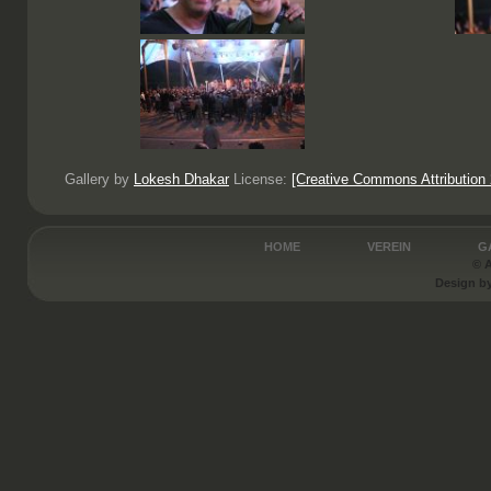
Gallery by
Lokesh Dhakar
License:
[Creative Commons Attribution 
HOME
VEREIN
G
© A
Design b